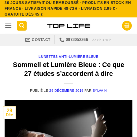
30 JOURS SATISFAIT OU REMBOURSÉ · PRODUITS EN STOCK EN
Passer
FRANCE · LIVRAISON RAPIDE 48-72H · LIVRAISON 2.99 € ·
au
GRATUITE DÈS 45 €
contenu
0973052266
CONTACT
de 8h à 10h
LUNETTES ANTI-LUMIÈRE BLEUE
Sommeil et Lumière Bleue : Ce que
27 études s’accordent à dire
PUBLIÉ LE
29 DÉCEMBRE 2019
PAR
SYLVAIN
29
Déc