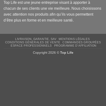
Top Life est une jeune entreprise visant à apporter à
chacun de ses clients une vie meilleure. Nous choisissons
avec attention
nos produits
afin qu’ils vous permettent
d’être plus en forme et en meilleure santé.
LIVRAISON, GARANTIE, SAV
MENTIONS LÉGALES
CONDITIONS GÉNÉRALES DE VENTE
COMMANDES GROUPÉES
ESPACE PROFESSIONNELS
PROGRAMME D’AFFILIATION
Copyright 2026 ©
Top Life