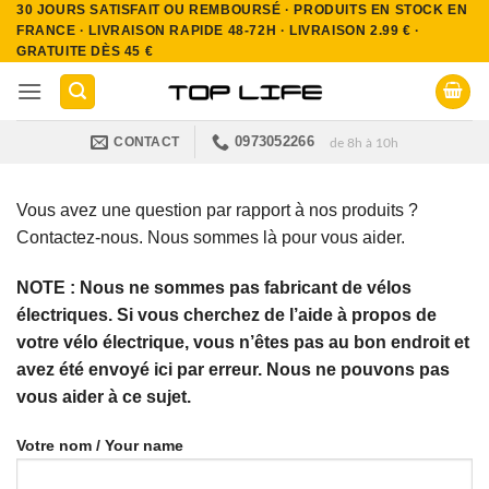
30 JOURS SATISFAIT OU REMBOURSÉ · PRODUITS EN STOCK EN
Passer
FRANCE · LIVRAISON RAPIDE 48-72H · LIVRAISON 2.99 € ·
au
GRATUITE DÈS 45 €
contenu
0973052266
CONTACT
de 8h à 10h
Vous avez une question par rapport à nos produits ?
Contactez-nous. Nous sommes là pour vous aider.
NOTE : Nous ne sommes pas fabricant de vélos
électriques. Si vous cherchez de l’aide à propos de
votre vélo électrique, vous n’êtes pas au bon endroit et
avez été envoyé ici par erreur. Nous ne pouvons pas
vous aider à ce sujet.
Votre nom / Your name