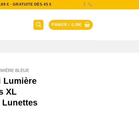
9 € · GRATUITE DÈS 45 €
PANIER /
0,00
€
UMIÈRE BLEUE
i Lumière
s XL
 Lunettes