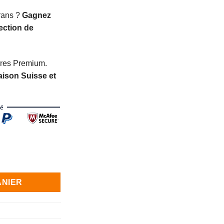
rans ?
Gagnez
l
ection de
€.
rres Premium.
aison Suisse et
umière Bleue - Lunettes XL pour Porteur de Lunettes
ANIER