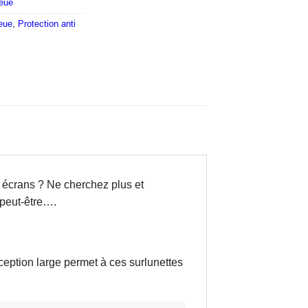
leue
leue
,
Protection anti
s écrans ? Ne cherchez plus et
 peut-être….
nception large permet à ces surlunettes