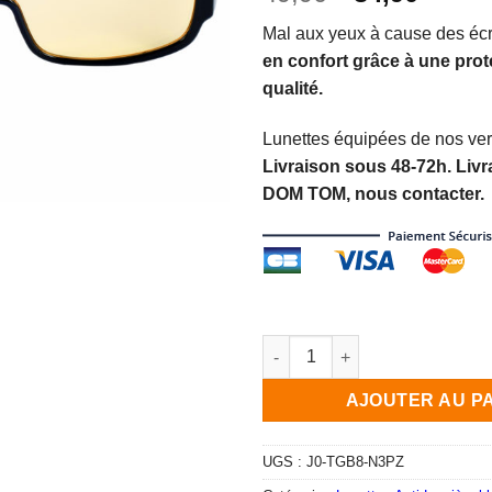
sur
prix
prix
notations
Mal aux yeux à cause des éc
initial
actue
client
en confort grâce à une prot
était :
est :
qualité.
49,90€.
34,90
Lunettes équipées de nos ve
Livraison sous 48-72h. Livr
DOM TOM, nous contacter.
quantité de Surlunettes Anti L
AJOUTER AU P
UGS :
J0-TGB8-N3PZ