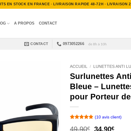
S EN STOCK EN FRANCE · LIVRAISON RAPIDE 48-72H · LIVRAISON 2.9
LOG
A PROPOS
CONTACT
0973052266
CONTACT
de 8h à 10h
ACCUEIL
/
LUNETTES ANTI L
Surlunettes Ant
Bleue – Lunette
pour Porteur de
(
10
avis client)
Noté
10
4.8
Le
Le
49,90
34,90
€
€
sur 5 basé