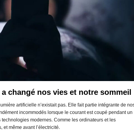
a changé nos vies et notre sommeil
umière artificielle n’existait pas. Elle fait partie intégrante de no
ondément incommodés lorsque le courant est coupé pendant un
es technologies modernes. Comme les ordinateurs et les
, et même avant l’électricité.