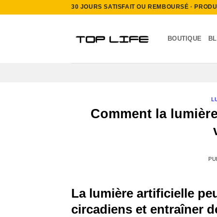
Passer
30 JOURS SATISFAIT OU REMBOURSÉ · PRODUIT
au
contenu
BOUTIQUE
B
L
Comment la lumière 
PU
La lumière artificielle p
circadiens et entraîner 