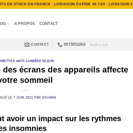
S EN STOCK EN FRANCE · LIVRAISON RAPIDE 48-72H · LIVRAISON 2.9
LOG
A PROPOS
CONTACT
0973052266
CONTACT
de 8h à 10h
UNETTES ANTI-LUMIÈRE BLEUE
des écrans des appareils affecte
votre sommeil
BLIÉ LE
7 JUIN 2021
PAR
SYLVAIN
eut avoir un impact sur les rythmes
des insomnies