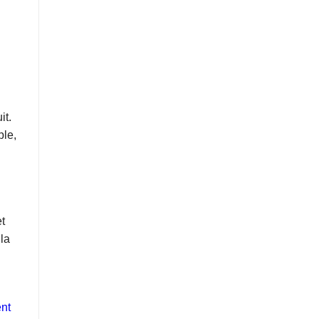
it.
ple,
et
 la
ent