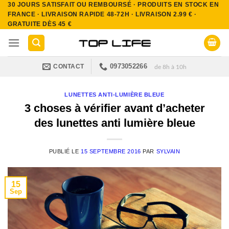
30 JOURS SATISFAIT OU REMBOURSÉ · PRODUITS EN STOCK EN
Passer
FRANCE · LIVRAISON RAPIDE 48-72H · LIVRAISON 2.99 € ·
au
GRATUITE DÈS 45 €
contenu
0973052266
CONTACT
de 8h à 10h
LUNETTES ANTI-LUMIÈRE BLEUE
3 choses à vérifier avant d’acheter
des lunettes anti lumière bleue
PUBLIÉ LE
15 SEPTEMBRE 2016
PAR
SYLVAIN
15
Sep