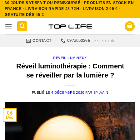
30 JOURS SATISFAIT OU REMBOURSÉ · PRODUITS EN STOCK EN
Passer
FRANCE · LIVRAISON RAPIDE 48-72H · LIVRAISON 2.99 € ·
au
GRATUITE DÈS 45 €
contenu
0973052266
CONTACT
de 8h à 10h
RÉVEIL LUMINEUX
Réveil luminothérapie : Comment
se réveiller par la lumière ?
PUBLIÉ LE
4 DÉCEMBRE 2020
PAR
SYLVAIN
04
Déc