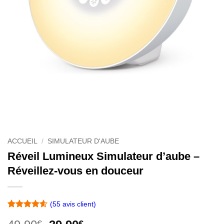
ACCUEIL
/
SIMULATEUR D'AUBE
Réveil Lumineux Simulateur d’aube –
Réveillez-vous en douceur
(
55
avis client)
Noté
55
4.58
€
€
sur 5 basé