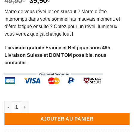
Le
Le
49,90
39,90
sur
prix
prix
notations
Marre de vous réveiller en sursaut ? Marre d’être
initial
actuel
client
interrompu dans votre sommeil au mauvais moment, et
était :
est :
d’être fatigué ensuite ? Optez pour un réveil lumineux :
49,90€.
39,90€.
vous verrez que ça change tout !
Livraison gratuite France et Belgique sous 48h.
Livraison Suisse et DOM TOM possible, nous
contacter.
quantité de Réveil Lumineux Simulateur d'aube - Réveillez-vou
AJOUTER AU PANIER