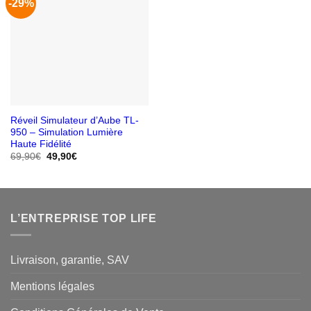
-29%
Réveil Simulateur d’Aube TL-
950 – Simulation Lumière
Haute Fidélité
Le
Le
69,90
€
49,90
€
prix
prix
initial
actuel
était :
est :
69,90€.
49,90€.
L’ENTREPRISE TOP LIFE
Livraison, garantie, SAV
Mentions légales