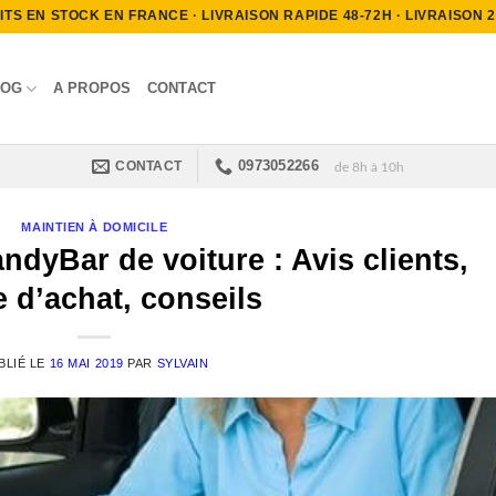
S EN STOCK EN FRANCE · LIVRAISON RAPIDE 48-72H · LIVRAISON 2.9
LOG
A PROPOS
CONTACT
0973052266
CONTACT
de 8h à 10h
MAINTIEN À DOMICILE
dyBar de voiture : Avis clients,
 d’achat, conseils
BLIÉ LE
16 MAI 2019
PAR
SYLVAIN