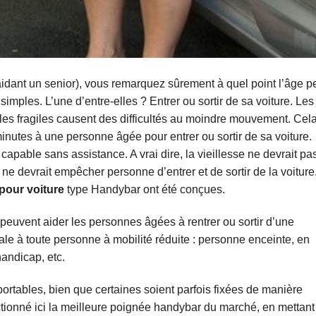
dant un senior), vous remarquez sûrement à quel point l’âge p
imples. L’une d’entre-elles ? Entrer ou sortir de sa voiture. Les
cles fragiles causent des difficultés au moindre mouvement. Cel
 minutes à une personne âgée pour entrer ou sortir de sa voiture.
pable sans assistance. A vrai dire, la vieillesse ne devrait pa
 ne devrait empêcher personne d’entrer et de sortir de la voiture
pour voiture
type Handybar ont été conçues.
 peuvent aider les personnes âgées à rentrer ou sortir d’une
ale à toute personne à mobilité réduite : personne enceinte, en
andicap, etc.
rtables, bien que certaines soient parfois fixées de manière
tionné ici la meilleure poignée handybar du marché, en mettant