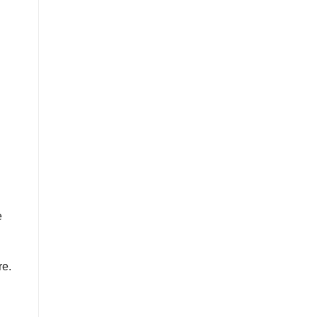
e
re.