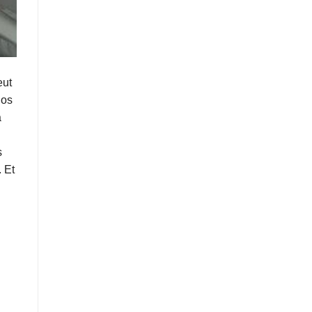
eut
 os
a
s
. Et