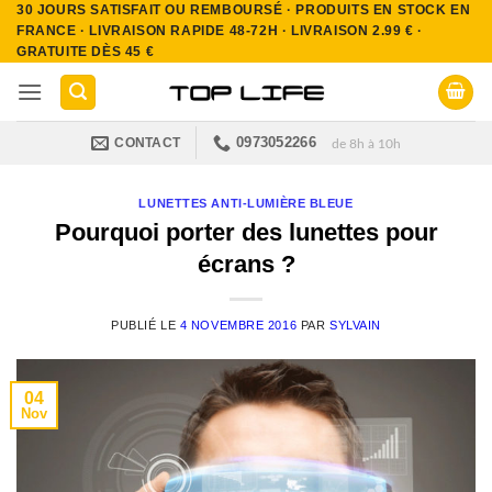
30 JOURS SATISFAIT OU REMBOURSÉ · PRODUITS EN STOCK EN
Passer
FRANCE · LIVRAISON RAPIDE 48-72H · LIVRAISON 2.99 € ·
au
GRATUITE DÈS 45 €
contenu
0973052266
CONTACT
de 8h à 10h
LUNETTES ANTI-LUMIÈRE BLEUE
Pourquoi porter des lunettes pour
écrans ?
PUBLIÉ LE
4 NOVEMBRE 2016
PAR
SYLVAIN
04
Nov