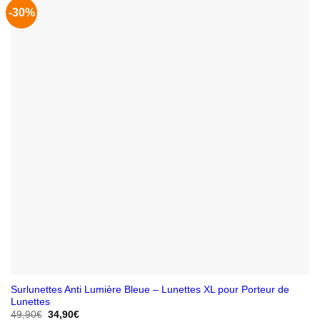
-30%
Surlunettes Anti Lumière Bleue – Lunettes XL pour Porteur de
Lunettes
Le
Le
49,90
€
34,90
€