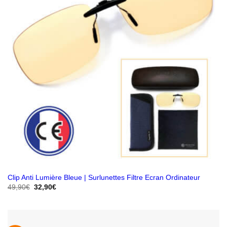
Clip Anti Lumière Bleue | Surlunettes Filtre Ecran Ordinateur
Le
Le
49,90
€
32,90
€
prix
prix
initial
actuel
était :
est :
49,90€.
32,90€.