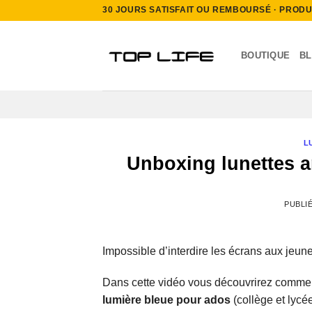
Passer
30 JOURS SATISFAIT OU REMBOURSÉ · PRODUIT
au
contenu
BOUTIQUE
B
L
Unboxing lunettes a
PUBLI
Impossible d’interdire les écrans aux jeunes
Dans cette vidéo vous découvrirez commen
lumière bleue pour ados
(collège et lycée