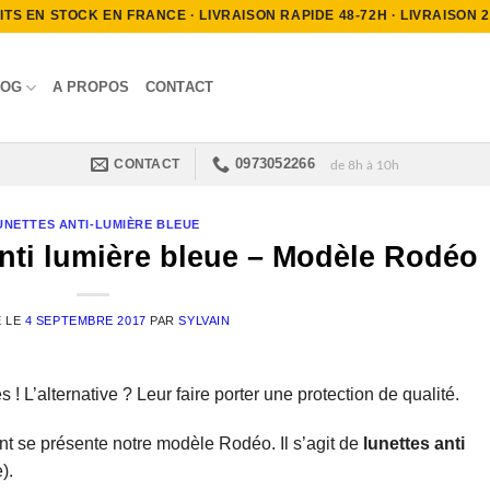
S EN STOCK EN FRANCE · LIVRAISON RAPIDE 48-72H · LIVRAISON 2.9
LOG
A PROPOS
CONTACT
0973052266
CONTACT
de 8h à 10h
UNETTES ANTI-LUMIÈRE BLEUE
nti lumière bleue – Modèle Rodéo
É LE
4 SEPTEMBRE 2017
PAR
SYLVAIN
 ! L’alternative ? Leur faire porter une protection de qualité.
t se présente notre modèle Rodéo. Il s’agit de
lunettes anti
).