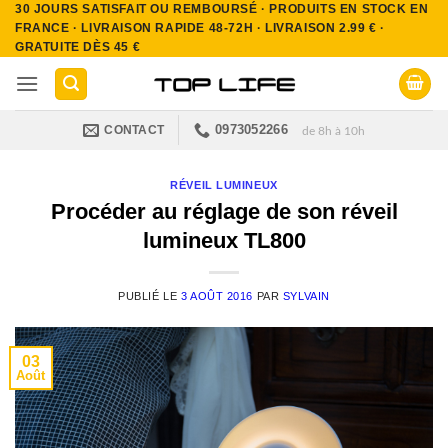
30 JOURS SATISFAIT OU REMBOURSÉ · PRODUITS EN STOCK EN
Passer
FRANCE · LIVRAISON RAPIDE 48-72H · LIVRAISON 2.99 € ·
au
GRATUITE DÈS 45 €
contenu
0973052266
CONTACT
de 8h à 10h
RÉVEIL LUMINEUX
Procéder au réglage de son réveil
lumineux TL800
PUBLIÉ LE
3 AOÛT 2016
PAR
SYLVAIN
03
Août