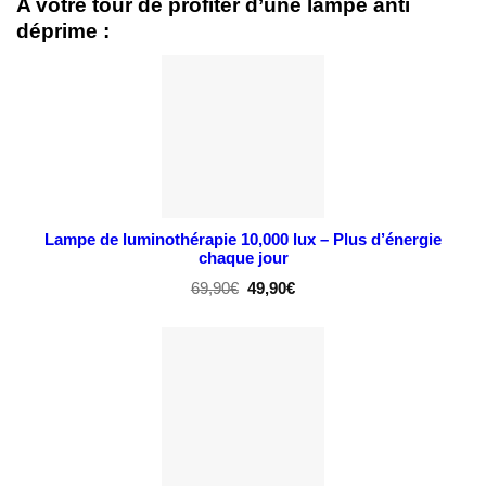
A votre tour de profiter d’une lampe anti
déprime :
Lampe de luminothérapie 10,000 lux – Plus d’énergie
chaque jour
Le
Le
69,90
€
49,90
€
prix
prix
initial
actuel
était :
est :
69,90€.
49,90€.