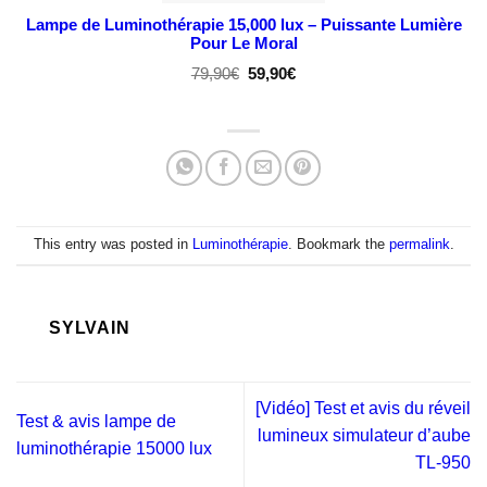
Lampe de Luminothérapie 15,000 lux – Puissante Lumière
Pour Le Moral
Le
Le
79,90
€
59,90
€
prix
prix
initial
actuel
était :
est :
79,90€.
59,90€.
This entry was posted in
Luminothérapie
. Bookmark the
permalink
.
SYLVAIN
[Vidéo] Test et avis du réveil
Test & avis lampe de
lumineux simulateur d’aube
luminothérapie 15000 lux
TL-950