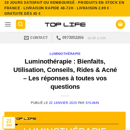
30 JOURS SATISFAIT OU REMBOURSÉ · PRODUITS EN STOCK EN
Passer
FRANCE · LIVRAISON RAPIDE 48-72H · LIVRAISON 2.99 € ·
au
GRATUITE DÈS 45 €
contenu
0973052266
CONTACT
de 8h à 10h
LUMINOTHÉRAPIE
Luminothérapie : Bienfaits,
Utilisation, Conseils, Rides & Acné
– Les réponses à toutes vos
questions
PUBLIÉ LE
22 JANVIER 2020
PAR
SYLVAIN
22
Jan