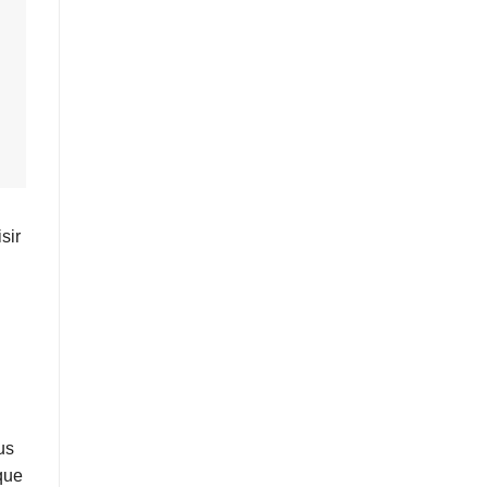
sir
us
que