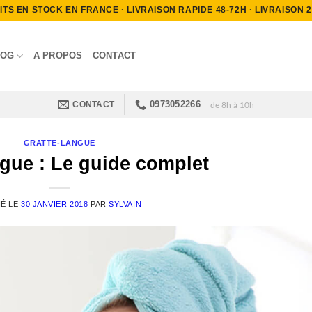
S EN STOCK EN FRANCE · LIVRAISON RAPIDE 48-72H · LIVRAISON 2.9
LOG
A PROPOS
CONTACT
0973052266
CONTACT
de 8h à 10h
GRATTE-LANGUE
ngue : Le guide complet
IÉ LE
30 JANVIER 2018
PAR
SYLVAIN