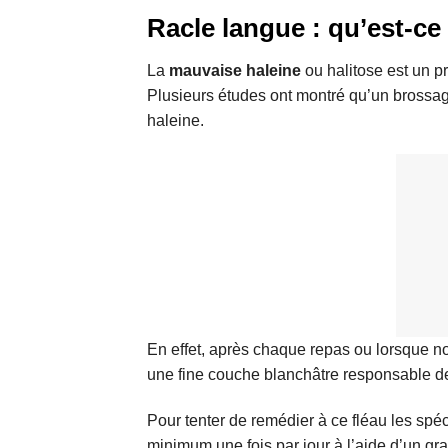
Racle langue : qu’est-ce
La
mauvaise haleine
ou halitose est un p
Plusieurs études ont montré qu’un brossage
haleine.
En effet, après chaque repas ou lorsque n
une fine couche blanchâtre responsable d
Pour tenter de remédier à ce fléau les spé
minimum une fois par jour à l’aide d’un gra