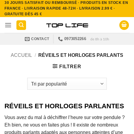
30 JOURS SATISFAIT OU REMBOURSÉ · PRODUITS EN STOCK EN
Passer
FRANCE · LIVRAISON RAPIDE 48-72H · LIVRAISON 2.99 € ·
au
GRATUITE DÈS 45 €
contenu
0973052266
CONTACT
de 8h à 10h
ACCUEIL
/
RÉVEILS ET HORLOGES PARLANTS
FILTRER
RÉVEILS ET HORLOGES PARLANTES
Vous avez du mal à déchiffrer l’heure sur votre pendule ?
Eh bien, ne vous en faites plus ! Il existe de nombreux
produits parlants adaptés aux personnes atteintes d’une