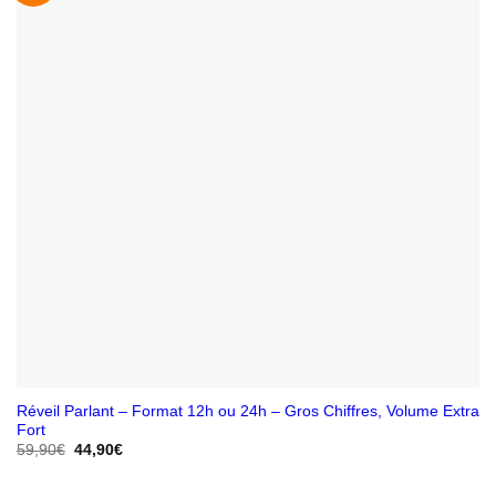
Réveil Parlant – Format 12h ou 24h – Gros Chiffres, Volume Extra
Fort
Le
Le
59,90
€
44,90
€
prix
prix
initial
actuel
était :
est :