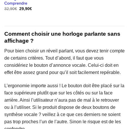
Comprendre
Le
Le
32,90
€
29,90
€
prix
prix
initial
actuel
était :
est :
32,90€.
29,90€.
Comment choisir une horloge parlante sans
affichage ?
Pour bien choisir un réveil parlant, vous devez tenir compte
de certains critères. Tout d’abord, il faut que vous
considériez le bouton d’annonce vocale. Celui-ci doit en
effet être assez grand pour qu’il soit facilement repérable.
L’ergonomie importe aussi ! Le bouton doit être placé sur la
face supérieure plutôt que sur les côtés ou sur la face
arrière. Ainsi l’utilisateur n’aura pas de mal à le retrouver
ou à l’utiliser. Si le produit dispose de deux boutons de
synthèse vocale ? veillez à ce que ces derniers ne soient
pas trop proches l’un de l’autre. Sinon le risque est de les
confondre.