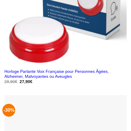
Horloge Parlante Voix Française pour Personnes Âgées,
Alzheimer, Malvoyantes ou Aveugles
Le
Le
29,90
€
27,90
€
prix
prix
initial
actuel
était :
est :
29,90€.
27,90€.
-30%