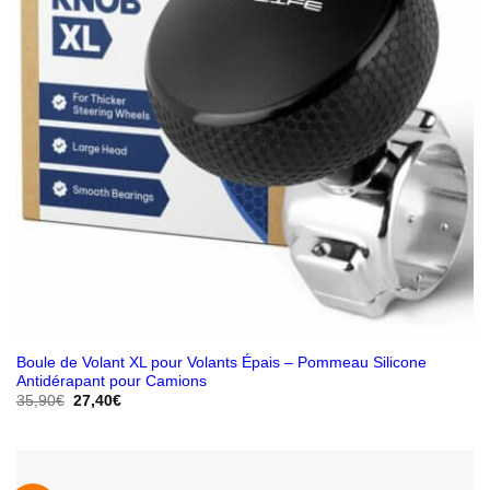
Boule de Volant XL pour Volants Épais – Pommeau Silicone
Antidérapant pour Camions
Le
Le
35,90
€
27,40
€
prix
prix
initial
actuel
était :
est :
35,90€.
27,40€.