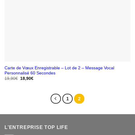
Carte de Vœux Enregistrable – Lot de 2 – Message Vocal
Personnalisé 60 Secondes
Le
Le
19,90
€
18,90
€
prix
prix
initial
actuel
était :
est :
19,90€.
18,90€.
1
2
L’ENTREPRISE TOP LIFE