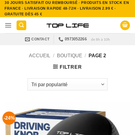
30 JOURS SATISFAIT OU REMBOURSÉ · PRODUITS EN STOCK EN
Passer
FRANCE · LIVRAISON RAPIDE 48-72H · LIVRAISON 2.99 € ·
au
GRATUITE DÈS 45 €
contenu
0973052266
CONTACT
de 8h à 10h
ACCUEIL
/
BOUTIQUE
/
PAGE 2
FILTRER
-24%