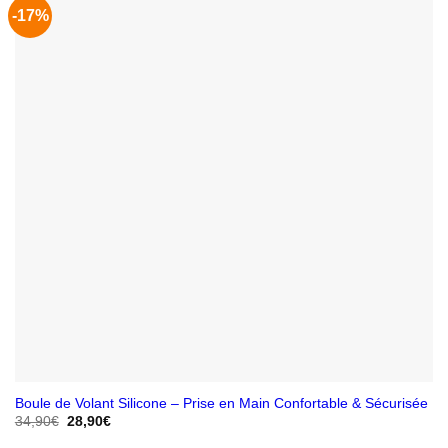
-17%
Boule de Volant Silicone – Prise en Main Confortable & Sécurisée
Le
Le
34,90
€
28,90
€
prix
prix
initial
actuel