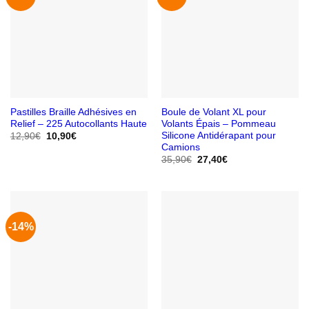
Pastilles Braille Adhésives en
Boule de Volant XL pour
Relief – 225 Autocollants Haute
Volants Épais – Pommeau
Silicone Antidérapant pour
Le
Le
12,90
€
10,90
€
prix
prix
Camions
initial
actuel
Le
Le
35,90
€
27,40
€
était :
est :
prix
prix
12,90€.
10,90€.
initial
actuel
était :
est :
35,90€.
27,40€.
-14%