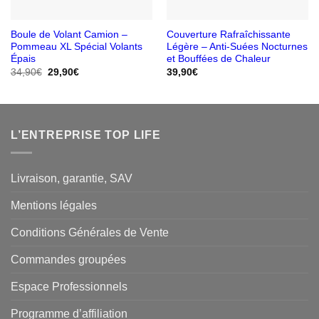
Boule de Volant Camion –
Couverture Rafraîchissante
Pommeau XL Spécial Volants
Légère – Anti-Suées Nocturnes
Épais
et Bouffées de Chaleur
Le
Le
34,90
€
29,90
€
39,90
€
prix
prix
initial
actuel
était :
est :
34,90€.
29,90€.
L’ENTREPRISE TOP LIFE
Livraison, garantie, SAV
Mentions légales
Conditions Générales de Vente
Commandes groupées
Espace Professionnels
Programme d’affiliation