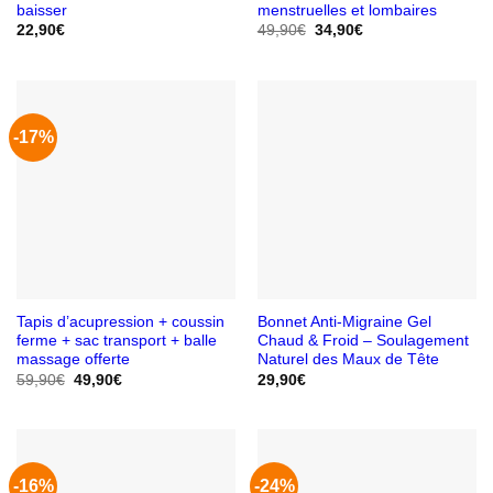
baisser
menstruelles et lombaires
Le
Le
22,90
€
49,90
€
34,90
€
prix
prix
initial
actuel
était :
est :
49,90€.
34,90€.
-17%
Tapis d’acupression + coussin
Bonnet Anti-Migraine Gel
ferme + sac transport + balle
Chaud & Froid – Soulagement
massage offerte
Naturel des Maux de Tête
Le
Le
59,90
€
49,90
€
29,90
€
prix
prix
initial
actuel
était :
est :
59,90€.
49,90€.
-16%
-24%