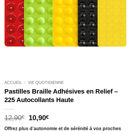
ACCUEIL
/
VIE QUOTIDIENNE
Pastilles Braille Adhésives en Relief –
225 Autocollants Haute
Le
Le
12,90
10,90
€
€
prix
prix
Offrez plus d’autonomie et de sérénité à vos proches