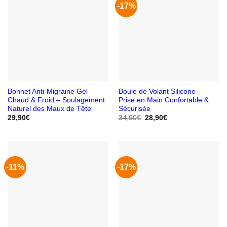
-17%
Bonnet Anti-Migraine Gel
Boule de Volant Silicone –
Chaud & Froid – Soulagement
Prise en Main Confortable &
Naturel des Maux de Tête
Sécurisée
Le
Le
29,90
€
34,90
€
28,90
€
prix
prix
initial
actuel
était :
est :
34,90€.
28,90€.
-11%
-17%