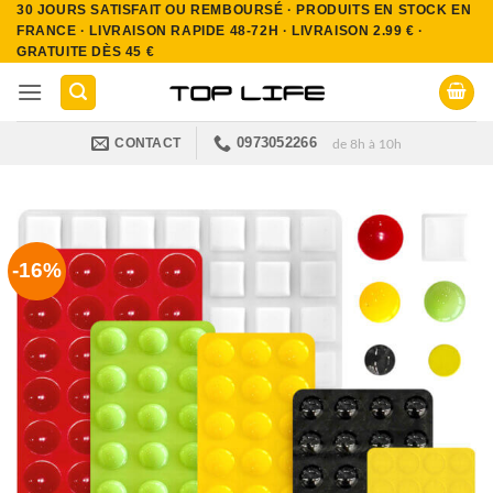
30 JOURS SATISFAIT OU REMBOURSÉ · PRODUITS EN STOCK EN
Passer
FRANCE · LIVRAISON RAPIDE 48-72H · LIVRAISON 2.99 € ·
au
GRATUITE DÈS 45 €
contenu
0973052266
CONTACT
de 8h à 10h
-16%