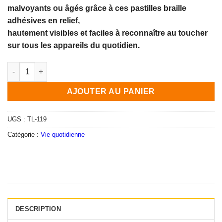
initial
actuel
malvoyants ou âgés grâce à ces pastilles braille
était :
est :
adhésives en relief,
12,90€.
10,90€.
hautement visibles et faciles à reconnaître au toucher
sur tous les appareils du quotidien.
quantité de Pastilles Braille Adhésives en Relief – 225 Autocoll
AJOUTER AU PANIER
UGS :
TL-119
Catégorie :
Vie quotidienne
DESCRIPTION