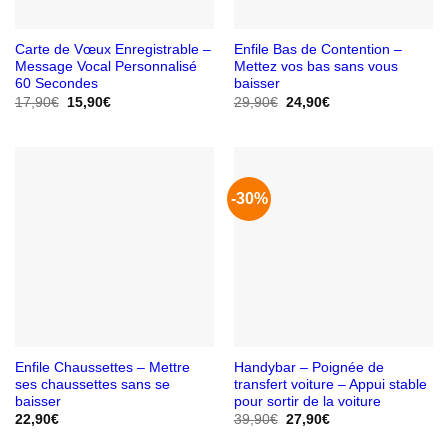
Carte de Vœux Enregistrable –
Enfile Bas de Contention –
Message Vocal Personnalisé
Mettez vos bas sans vous
60 Secondes
baisser
Le
Le
Le
Le
17,90
€
15,90
€
29,90
€
24,90
€
prix
prix
prix
prix
initial
actuel
initial
actuel
était :
est :
était :
est :
17,90€.
15,90€.
29,90€.
24,90€.
-30%
Enfile Chaussettes – Mettre
Handybar – Poignée de
ses chaussettes sans se
transfert voiture – Appui stable
baisser
pour sortir de la voiture
Le
Le
22,90
€
39,90
€
27,90
€
prix
prix
initial
actuel