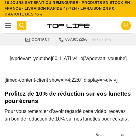
30 JOURS SATISFAIT OU REMBOURSÉ · PRODUITS EN STOCK EN
Passer
FRANCE · LIVRAISON RAPIDE 48-72H · LIVRAISON 2.99 € ·
au
GRATUITE DÈS 45 €
contenu
0973052266
CONTACT
de 8h à 10h
[wpdevart_youtube]80_HATLv4_o[/wpdevart_youtube]
[timed-content-client show= »4:22:0″ display= »div »]
Profitez de 10% de réduction sur vos lunettes
pour écrans
Pour vous remercier d’avoir regardé cette vidéo, recevez
un bon de réduction de 10% sur nos lunettes pour écrans :