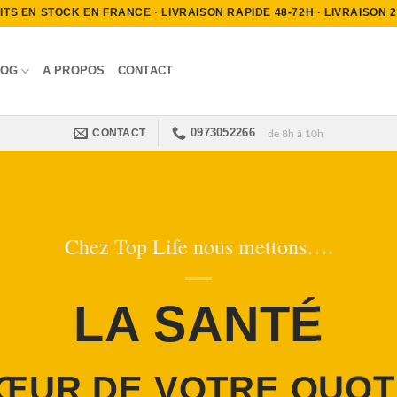
S EN STOCK EN FRANCE · LIVRAISON RAPIDE 48-72H · LIVRAISON 2.9
LOG
A PROPOS
CONTACT
0973052266
CONTACT
de 8h à 10h
Chez Top Life nous mettons….
LA SANTÉ
ŒUR DE VOTRE QUOT