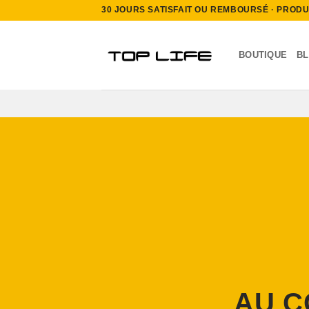
Passer
30 JOURS SATISFAIT OU REMBOURSÉ · PRODUIT
au
contenu
BOUTIQUE
B
AU C