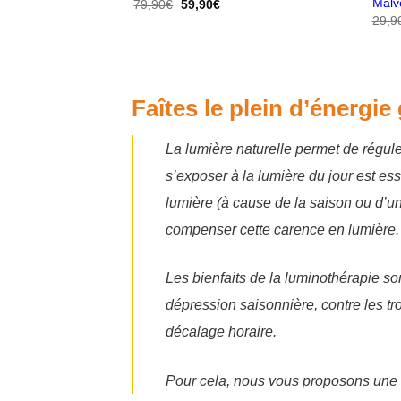
Malv
Le
Le
79,90
€
59,90
€
prix
prix
29,9
initial
actuel
était :
est :
79,90€.
59,90€.
Faîtes le plein d’énergie
La lumière naturelle permet de régule
s’exposer à la lumière du jour est e
lumière (à cause de la saison ou d’un
compenser cette carence en lumière.
Les bienfaits de la luminothérapie so
dépression saisonnière, contre les tr
décalage horaire.
Pour cela, nous vous proposons une 