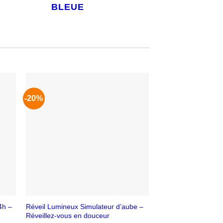
BLEUE
-20%
-29%
4h –
Réveil Lumineux Simulateur d’aube –
Lampe de luminothér
Réveillez-vous en douceur
Plus d’énergie chaq