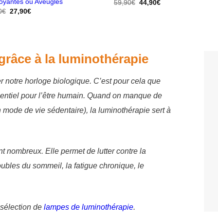
oyantes ou Aveugles
Le
Le
59,90
€
44,90
€
prix
prix
Le
Le
0
€
27,90
€
initial
actuel
prix
prix
était :
est :
initial
actuel
59,90€.
44,90€.
était :
est :
29,90€.
27,90€.
 grâce à la luminothérapie
r notre horloge biologique. C’est pour cela que
ssentiel pour l’être humain. Quand on manque de
 mode de vie sédentaire), la luminothérapie sert à
nt nombreux. Elle permet de lutter contre la
oubles du sommeil, la fatigue chronique, le
sélection de
lampes de luminothérapie
.