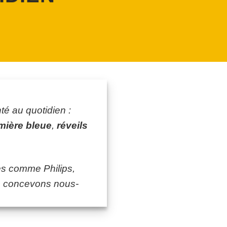
té au quotidien :
mière bleue
,
réveils
es comme Philips,
 concevons nous-