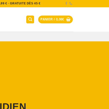
9 € · GRATUITE DÈS 45 €
PANIER /
0,00
€
IDIEN